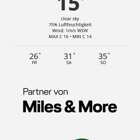
15
°
clear sky
75% Luftfeuchtigkeit
Wind: 1m/s WSW
MAX C 16 • MIN C 14
26
31
35
°
°
°
FR
SA
SO