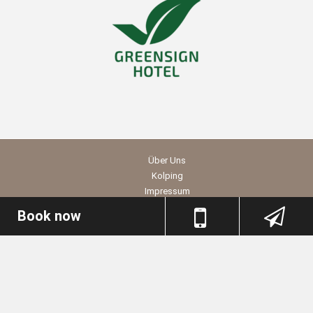
Über Uns
Kolping
Impressum
Datenschutz
Book now
AGB
Datenschutz Social Media
Barrierefreiheitserklärung
Buchung
© 2026 Stadthotel am Römerturm //
powered by HotelNetSolutions